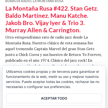
BURBUJA RADIO
,
LA MONTAÑA RUSA
La Montaña Rusa #422. Stan Getz.
Baldo Martínez. Manu Katche.
Jakob Bro. Vijay Iyer & Trio 3.
Murray Allen & Carrington.
Otro estupendísimo rato de radio jazz desde La
Montaña Rusa. Nuestro clásico de esta semana fue
aquel tremendo Captain Marvel del gran Stan Getz
junto a Chick Corea y sus huestes de Return To Forever,
publicado en el año 1974. Clásico del jazz rock! En
nuestra sección de Jazz en Español, escuchamos el
nuevo trabajo del gran Baldo Martínez, Vientos
Utilizamos cookies propias y de terceros para garantizar el
funcionamiento de la web, medir su uso y mejorar nuestros
Cruzados, como adelanto del Especial …
servicios. Puede aceptar todas las cookies, rechazar las no
La Montaña Rusa #422. Stan Getz. Baldo 
Seguir leyendo
necesarias o configurar sus preferencias.
CB
12 DICIEMBRE, 2016
DEJAR UN COMENTARIO
ACEPTAR TODO
BARRA