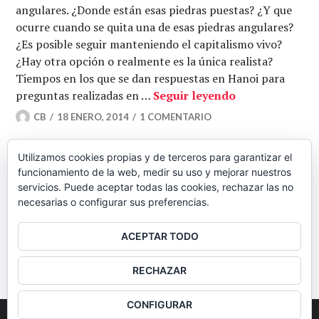
angulares. ¿Donde están esas piedras puestas? ¿Y que
ocurre cuando se quita una de esas piedras angulares?
¿Es posible seguir manteniendo el capitalismo vivo?
¿Hay otra opción o realmente es la única realista?
Tiempos en los que se dan respuestas en Hanoi para
Todo a cien. La
preguntas realizadas en …
Seguir leyendo
CB
18 ENERO, 2014
1 COMENTARIO
Utilizamos cookies propias y de terceros para garantizar el
funcionamiento de la web, medir su uso y mejorar nuestros
Navegación
ENTRADAS
servicios. Puede aceptar todas las cookies, rechazar las no
necesarias o configurar sus preferencias.
SIGUIENTES
de
ACEPTAR TODO
BARRA
entradas
RECHAZAR
LATERAL
CONFIGURAR