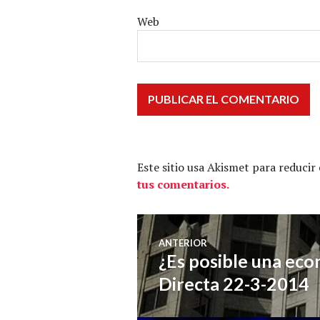
Web
Este sitio usa Akismet para reducir
tus comentarios.
Navegación
ANTERIOR
¿Es posible una ec
Entrada
de
anterior:
Directa 22-3-2014