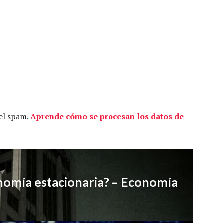
 el spam.
Aprende cómo se procesan los datos de
onomía estacionaria? – Economía