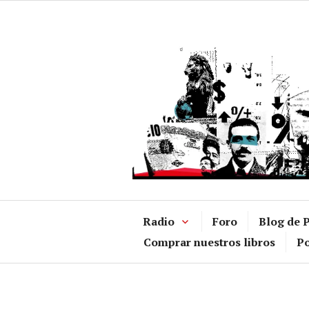
Ir
al
contenido
Radio
Foro
Blog de P
Comprar nuestros libros
Po