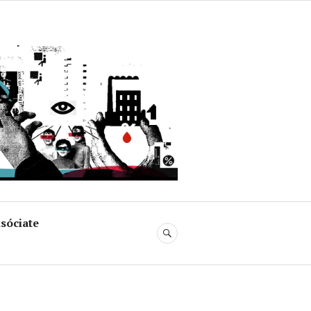
uja
sóciate
BUSCAR