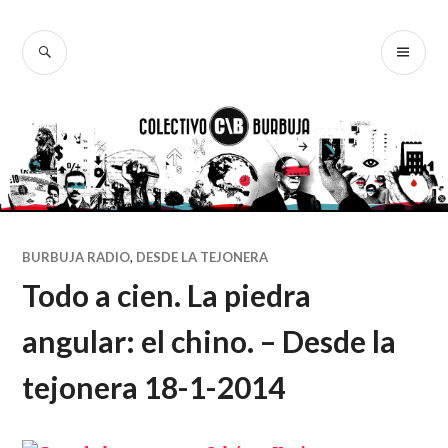
Ir
al
BUSCAR
ME
Colectivo
contenido
PR
Burbuja
BURBUJA RADIO
,
DESDE LA TEJONERA
Todo a cien. La piedra
angular: el chino. – Desde la
tejonera 18-1-2014