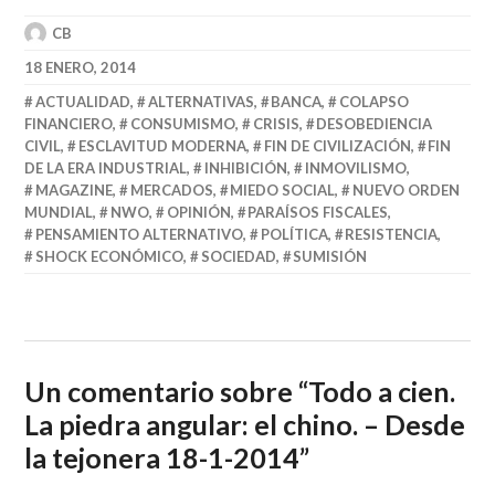
CB
18 ENERO, 2014
ACTUALIDAD
,
ALTERNATIVAS
,
BANCA
,
COLAPSO
FINANCIERO
,
CONSUMISMO
,
CRISIS
,
DESOBEDIENCIA
CIVIL
,
ESCLAVITUD MODERNA
,
FIN DE CIVILIZACIÓN
,
FIN
DE LA ERA INDUSTRIAL
,
INHIBICIÓN
,
INMOVILISMO
,
MAGAZINE
,
MERCADOS
,
MIEDO SOCIAL
,
NUEVO ORDEN
MUNDIAL
,
NWO
,
OPINIÓN
,
PARAÍSOS FISCALES
,
PENSAMIENTO ALTERNATIVO
,
POLÍTICA
,
RESISTENCIA
,
SHOCK ECONÓMICO
,
SOCIEDAD
,
SUMISIÓN
Un comentario sobre “
Todo a cien.
La piedra angular: el chino. – Desde
la tejonera 18-1-2014
”