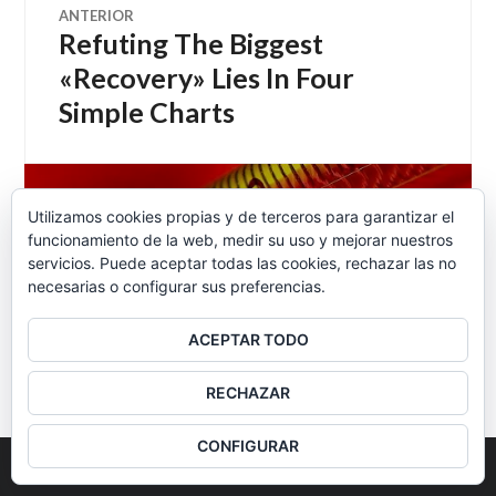
Navegación
ANTERIOR
Refuting The Biggest
Entrada
de
anterior:
«Recovery» Lies In Four
Simple Charts
entradas
SIGUIENTE
Utilizamos cookies propias y de terceros para garantizar el
La fiebre del sistema –
Entrada
funcionamiento de la web, medir su uso y mejorar nuestros
siguiente:
Economía Directa 18-1-2014
servicios. Puede aceptar todas las cookies, rechazar las no
necesarias o configurar sus preferencias.
ACEPTAR TODO
BARRA
RECHAZAR
LATERAL
CONFIGURAR
2026
Colectivo Burbuja