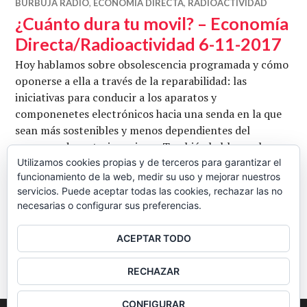
BURBUJA RADIO
,
ECONOMÍA DIRECTA
,
RADIOACTIVIDAD
¿Cuánto dura tu movil? – Economía
Directa/Radioactividad 6-11-2017
Hoy hablamos sobre obsolescencia programada y cómo
oponerse a ella a través de la reparabilidad: las
iniciativas para conducir a los aparatos y
componenetes electrónicos hacia una senda en la que
sean más sostenibles y menos dependientes del
consumo de materias primas. También hablamos hoy
sobre cambio climático y cómo está afectando a
Utilizamos cookies propias y de terceros para garantizar el
funcionamiento de la web, medir su uso y mejorar nuestros
España. Una pista como un zepelín de grande: ¿llueve
servicios. Puede aceptar todas las cookies, rechazar las no
¿Cuánto dura t
mucho últimamente en …
Seguir leyendo
necesarias o configurar sus preferencias.
CB
6 NOVIEMBRE, 2017
5 COMENTARIOS
ACEPTAR TODO
BARRA
RECHAZAR
LATERAL
CONFIGURAR