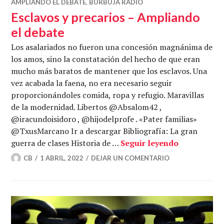
AMPLIANDO EL DEBATE
,
BURBUJA RADIO
Esclavos y precarios – Ampliando
el debate
Los asalariados no fueron una concesión magnánima de
los amos, sino la constatación del hecho de que eran
mucho más baratos de mantener que los esclavos. Una
vez acabada la faena, no era necesario seguir
proporcionándoles comida, ropa y refugio. Maravillas
de la modernidad. Libertos @Absalom42 ,
@iracundoisidoro , @hijodelprofe . «Pater familias»
@TxusMarcano Ir a descargar Bibliografía: La gran
Esclavos y 
guerra de clases Historia de …
Seguir leyendo
CB
1 ABRIL, 2022
DEJAR UN COMENTARIO