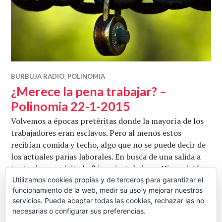
BURBUJA RADIO
,
POLINOMIA
¿Merece la pena trabajar? –
Polinomia 22-1-2015
Volvemos a épocas pretéritas donde la mayoría de los
trabajadores eran esclavos. Pero al menos estos
recibían comida y techo, algo que no se puede decir de
los actuales parias laborales. En busca de una salida a
tanto despropósito kafkiano instalado en Hispanistán
por obra y gracias de su castuza mayor, se dedican en
Utilizamos cookies propias y de terceros para garantizar el
funcionamiento de la web, medir su uso y mejorar nuestros
este programa sui-generis el Aleph canario y Pepe
servicios. Puede aceptar todas las cookies, rechazar las no
¿Merece la pena 
Crespo. Fotografía de …
Seguir leyendo
necesarias o configurar sus preferencias.
CB
22 ENERO, 2015
DEJAR UN COMENTARIO