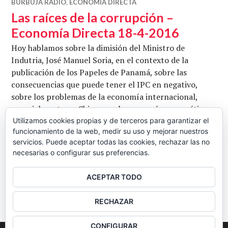
BURBUJA RADIO
,
ECONOMÍA DIRECTA
Las raíces de la corrupción –
Economía Directa 18-4-2016
Hoy hablamos sobre la dimisión del Ministro de
Indutria, José Manuel Soria, en el contexto de la
publicación de los Papeles de Panamá, sobre las
consecuencias que puede tener el IPC en negativo,
sobre los problemas de la economía internacional,
especialmente en China y en las compaías energéticas
estadounidenses y sobre la evolución de las
Utilizamos cookies propias y de terceros para garantizar el
funcionamiento de la web, medir su uso y mejorar nuestros
candidaturas para la carrera presidencial en Estados
servicios. Puede aceptar todas las cookies, rechazar las no
Las raíces de la co
Unidos. Con Nacho …
Seguir leyendo
necesarias o configurar sus preferencias.
CB
18 ABRIL, 2016
2 COMENTARIOS
ACEPTAR TODO
BARRA
RECHAZAR
LATERAL
CONFIGURAR