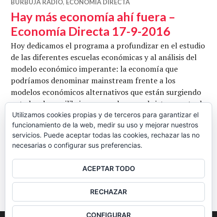
BURBUJA RADIO
,
ECONOMÍA DIRECTA
Hay más economía ahí fuera –
Economía Directa 17-9-2016
Hoy dedicamos el programa a profundizar en el estudio
de las diferentes escuelas económicas y al análisis del
modelo económico imperante: la economía que
podríamos denominar mainstream frente a los
modelos económicos alternativos que están surgiendo
ante los desequilibrios generados por el sistema actual.
Analizamos qué modelos alternativos se proponen, por
Utilizamos cookies propias y de terceros para garantizar el
funcionamiento de la web, medir su uso y mejorar nuestros
qué se sigue defendiendo el actual sistema y qué retos
servicios. Puede aceptar todas las cookies, rechazar las no
Hay más e
encontraremos en un futuro …
Seguir leyendo
necesarias o configurar sus preferencias.
CB
17 SEPTIEMBRE, 2016
6 COMENTARIOS
ACEPTAR TODO
BARRA
RECHAZAR
LATERAL
CONFIGURAR