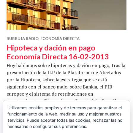
BURBUJA RADIO
,
ECONOMÍA DIRECTA
Hipoteca y dación en pago
Economía Directa 16-02-2013
Hoy hablamos sobre hipotecas y dación en pago, tras la
presentación de la ILP de la Plataforma de Afectados
por la Hipoteca, sobre la estrategia que se está
siguiendo con el banco malo, sobre Bankia, el PIB
europeo y el sistema de retribuciones en
Ayuntamientos y Diputaciones. Con Andrés González y
Matthew Bennet. Conduce Juan Carlos Barba. Escuchar
Utilizamos cookies propias y de terceros para garantizar el
funcionamiento de la web, medir su uso y mejorar nuestros
y/o descargar. Fotografía de Andrea Schaffer
servicios. Puede aceptar todas las cookies, rechazar las no
Hipoteca y dación en pago Economía Di
Seguir leyendo
necesarias o configurar sus preferencias.
CB
16 FEBRERO, 2013
1 COMENTARIO