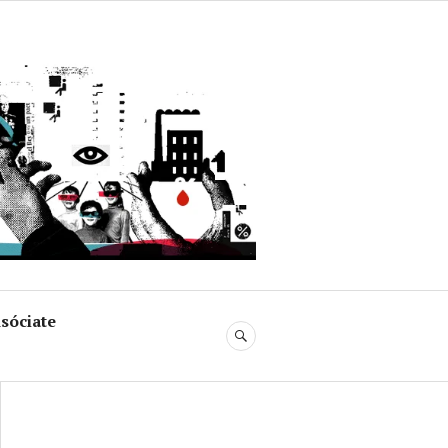
uja
sóciate
BUSCAR