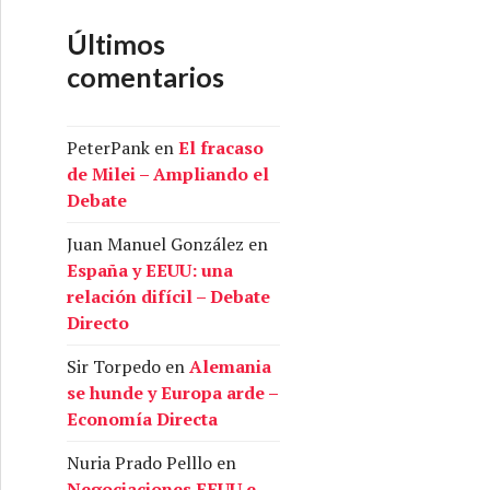
Últimos
comentarios
PeterPank
en
El fracaso
de Milei – Ampliando el
Debate
Juan Manuel González
en
España y EEUU: una
relación difícil – Debate
Directo
Sir Torpedo
en
Alemania
se hunde y Europa arde –
Economía Directa
Nuria Prado Pelllo
en
Negociaciones EEUU e