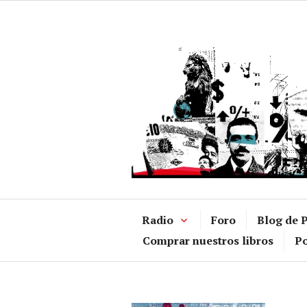
Ir
al
contenido
Radio
Foro
Blog de P
Comprar nuestros libros
Po