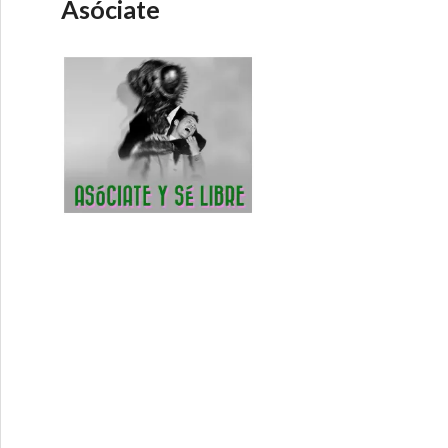
Asóciate
15