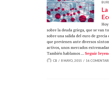
BUR
La
Ec
Hoy 
sobre la deuda griega, que se van 
sobre una salida del euro de grecia
que previenen ante diversos sínto
activos, unos mercados extremadame
También hablamos …
Seguir leye
CB
8 MAYO, 2015
16 COMENTAR
Navegación