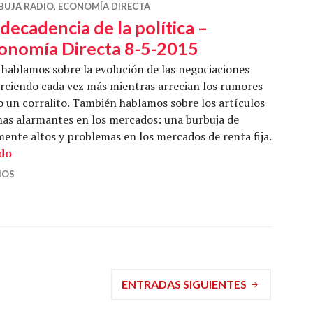
BUJA RADIO
,
ECONOMÍA DIRECTA
 decadencia de la política –
onomía Directa 8-5-2015
hablamos sobre la evolución de las negociaciones
torciendo cada vez más mientras arrecian los rumores
 o un corralito. También hablamos sobre los artículos
mas alarmantes en los mercados: una burbuja de
nte altos y problemas en los mercados de renta fija.
La decadencia de la política – Economía Directa 8-5-20
ndo
IOS
ENTRADAS SIGUIENTES