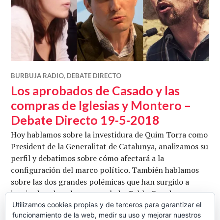
BURBUJA RADIO
,
DEBATE DIRECTO
Los aprobados de Casado y las
compras de Iglesias y Montero –
Debate Directo 19-5-2018
Hoy hablamos sobre la investidura de Quim Torra como
President de la Generalitat de Catalunya, analizamos su
perfil y debatimos sobre cómo afectará a la
configuración del marco político. También hablamos
sobre las dos grandes polémicas que han surgido a
izquierda y derecha: por un lado, Pablo Casado
consigue aprobar la mitad de la carrera de Derecho en
Utilizamos cookies propias y de terceros para garantizar el
funcionamiento de la web, medir su uso y mejorar nuestros
apenas unos meses, generando serias dudas sobre …