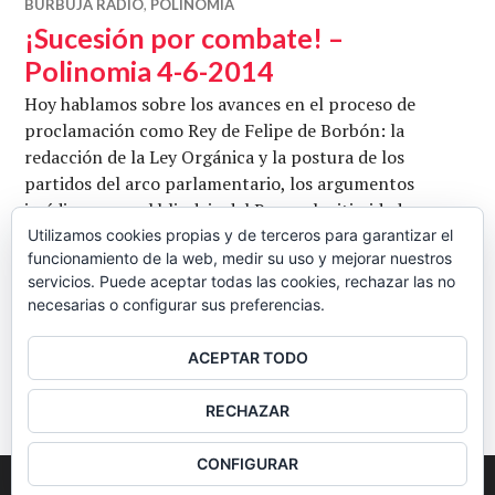
BURBUJA RADIO
,
POLINOMIA
¡Sucesión por combate! –
Polinomia 4-6-2014
Hoy hablamos sobre los avances en el proceso de
proclamación como Rey de Felipe de Borbón: la
redacción de la Ley Orgánica y la postura de los
partidos del arco parlamentario, los argumentos
jurídicos para el blindaje del Rey, su legitimidad como
Jefe de Estado y las razones para que la ciudadanía elija
Utilizamos cookies propias y de terceros para garantizar el
funcionamiento de la web, medir su uso y mejorar nuestros
su forma de Estado mediante un referéndum. También
servicios. Puede aceptar todas las cookies, rechazar las no
¡Sucesión p
hablamos sobre la ofensiva …
Seguir leyendo
necesarias o configurar sus preferencias.
CB
4 JUNIO, 2014
1 COMENTARIO
ACEPTAR TODO
BARRA
RECHAZAR
LATERAL
CONFIGURAR
2026
Colectivo Burbuja