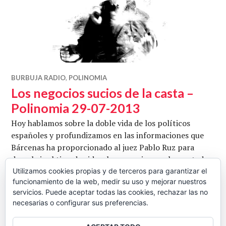
BURBUJA RADIO
,
POLINOMIA
Los negocios sucios de la casta –
Polinomia 29-07-2013
Hoy hablamos sobre la doble vida de los políticos
españoles y profundizamos en las informaciones que
Bárcenas ha proporcionado al juez Pablo Ruz para
descubrir el tipo de vida y los negocios que han estado
ocultando durante este tiempo. Con Pepe Crespo y
Utilizamos cookies propias y de terceros para garantizar el
funcionamiento de la web, medir su uso y mejorar nuestros
Juan Martínez. Escuchar y/o descargar en ivoox.
servicios. Puede aceptar todas las cookies, rechazar las no
Los negocios sucio
Fotografía de Rox.Ink
Seguir leyendo
necesarias o configurar sus preferencias.
CB
29 JULIO, 2013
2 COMENTARIOS