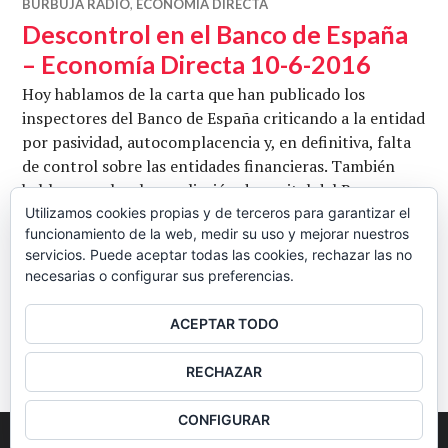
BURBUJA RADIO
,
ECONOMÍA DIRECTA
Descontrol en el Banco de España
– Economía Directa 10-6-2016
Hoy hablamos de la carta que han publicado los
inspectores del Banco de España criticando a la entidad
por pasividad, autocomplacencia y, en definitiva, falta
de control sobre las entidades financieras. También
hablamos sobre la ampliación de capital del Banco
Popular y en qué situación se encuentra, la evolución
Utilizamos cookies propias y de terceros para garantizar el
funcionamiento de la web, medir su uso y mejorar nuestros
de los precios y la producción de petróleo y la situación
servicios. Puede aceptar todas las cookies, rechazar las no
Descontrol en 
en Estados de Unidos de …
Seguir leyendo
necesarias o configurar sus preferencias.
CB
10 JUNIO, 2016
3 COMENTARIOS
ACEPTAR TODO
BARRA
RECHAZAR
LATERAL
CONFIGURAR
2026
Colectivo Burbuja