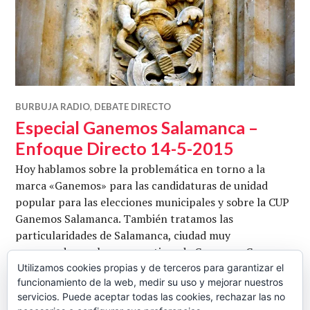
BURBUJA RADIO
,
DEBATE DIRECTO
Especial Ganemos Salamanca –
Enfoque Directo 14-5-2015
Hoy hablamos sobre la problemática en torno a la
marca «Ganemos» para las candidaturas de unidad
popular para las elecciones municipales y sobre la CUP
Ganemos Salamanca. También tratamos las
particularidades de Salamanca, ciudad muy
conservadora, y las perspectivas de Ganemos. Con
Gabriel de la Mora y Mónica, de No Somos Delito.
Utilizamos cookies propias y de terceros para garantizar el
funcionamiento de la web, medir su uso y mejorar nuestros
Conduce Ana Barba. Fotografía de Manel
servicios. Puede aceptar todas las cookies, rechazar las no
Especial Ganemos Salamanca – Enfoque
Seguir leyendo