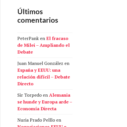
Últimos
comentarios
PeterPank
en
El fracaso
de Milei – Ampliando el
Debate
Juan Manuel González
en
España y EEUU: una
relación difícil – Debate
Directo
Sir Torpedo
en
Alemania
se hunde y Europa arde –
Economía Directa
Nuria Prado Pelllo
en
Negociaciones EEUU e