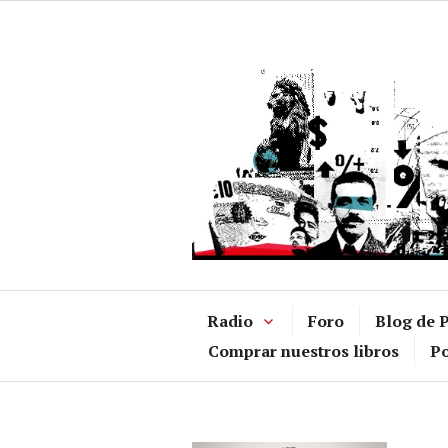
Ir
al
contenido
Radio
Foro
Blog de P
Comprar nuestros libros
Po