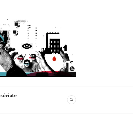
uja
sóciate
BUSCAR