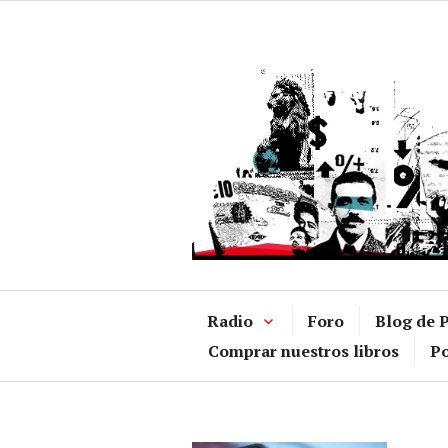
Ir
al
contenido
Radio
Foro
Blog de P
Comprar nuestros libros
Po