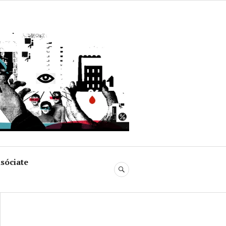
uja
sóciate
BUSCAR