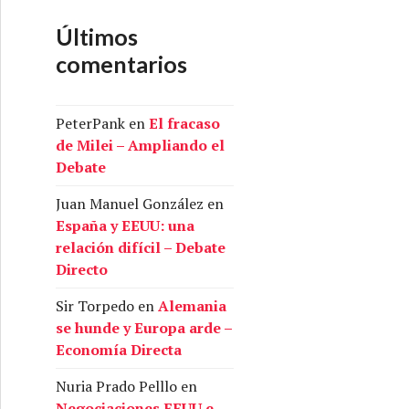
Últimos
comentarios
PeterPank
en
El fracaso
de Milei – Ampliando el
Debate
Juan Manuel González
en
España y EEUU: una
relación difícil – Debate
Directo
Sir Torpedo
en
Alemania
se hunde y Europa arde –
Economía Directa
Nuria Prado Pelllo
en
Negociaciones EEUU e