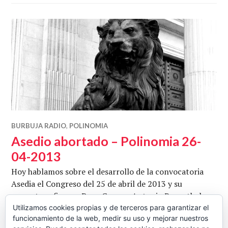
BURBUJA RADIO
,
POLINOMIA
Asedio abortado – Polinomia 26-
04-2013
Hoy hablamos sobre el desarrollo de la convocatoria
Asedia el Congreso del 25 de abril de 2013 y su
prematuro fin con Pepe Crespo, Antonio Rosenthal e
Iván Vélez. Conduce Juan Martínez. Escuchar y/o
Utilizamos cookies propias y de terceros para garantizar el
funcionamiento de la web, medir su uso y mejorar nuestros
descargar en ivoox. Fotografía de MGM Photos