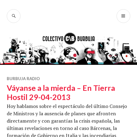
Ir
al
BUSCAR
ME
Colectivo
contenido
PR
Burbuja
BURBUJA RADIO
Váyanse a la mierda – En Tierra
Hostil 29-04-2013
Hoy hablamos sobre el espectáculo del último Consejo
de Ministros y la ausencia de planes que afronten
directamente y con garantías la crisis española, las
últimas revelaciones en torno al caso Bárcenas, la
formación de Gobierno en Italia y las incendiarias