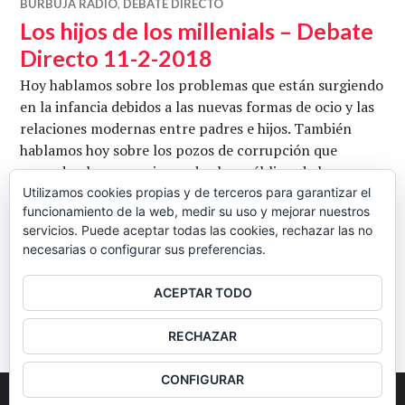
BURBUJA RADIO
,
DEBATE DIRECTO
Los hijos de los millenials – Debate
Directo 11-2-2018
Hoy hablamos sobre los problemas que están surgiendo
en la infancia debidos a las nuevas formas de ocio y las
relaciones modernas entre padres e hijos. También
hablamos hoy sobre los pozos de corrupción que
esconden las concesiones de obra pública, de los que
nos enteramos gracias a una nueva sentencia desde
Utilizamos cookies propias y de terceros para garantizar el
funcionamiento de la web, medir su uso y mejorar nuestros
Europa: esta semana le ha tocado a la carretera AP-6,
servicios. Puede aceptar todas las cookies, rechazar las no
Los hijos de los millen
entre Segovia y …
Seguir leyendo
necesarias o configurar sus preferencias.
CB
11 FEBRERO, 2018
DEJAR UN COMENTARIO
ACEPTAR TODO
BARRA
RECHAZAR
LATERAL
CONFIGURAR
2026
Colectivo Burbuja