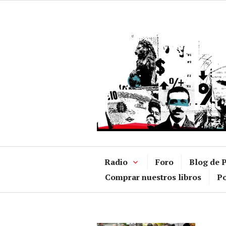
Ir
al
contenido
Radio
Foro
Blog de P
Comprar nuestros libros
Po