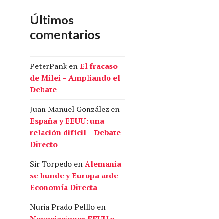
Últimos
comentarios
PeterPank
en
El fracaso
de Milei – Ampliando el
Debate
Juan Manuel González
en
España y EEUU: una
relación difícil – Debate
Directo
Sir Torpedo
en
Alemania
se hunde y Europa arde –
Economía Directa
Nuria Prado Pelllo
en
Negociaciones EEUU e