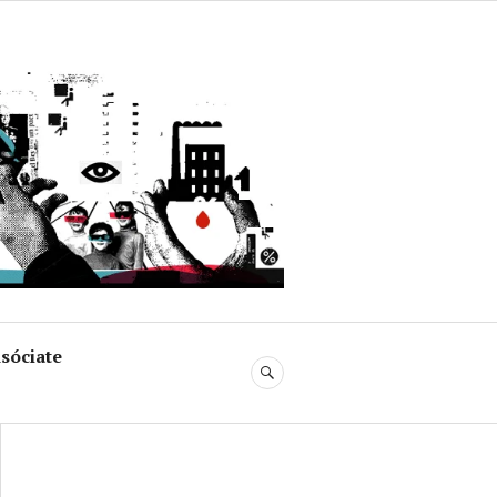
uja
sóciate
BUSCAR