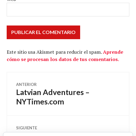
Este sitio usa Akismet para reducir el spam.
Aprende
cómo se procesan los datos de tus comentarios.
Navegación
ANTERIOR
Latvian Adventures –
Entrada
de
anterior:
NYTimes.com
entradas
SIGUIENTE
China PMI Beats With Biggest
Entrada