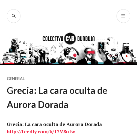
Ir
al
BUSCAR
ME
Colectivo
contenido
PR
Burbuja
GENERAL
Grecia: La cara oculta de
Aurora Dorada
Grecia: La cara oculta de Aurora Dorada
http://
feedly.com
/k/17V8ufw