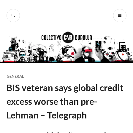
Ir
al
BUSCAR
ME
Colectivo
contenido
PR
Burbuja
GENERAL
BIS veteran says global credit
excess worse than pre-
Lehman – Telegraph