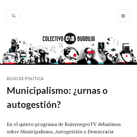
Ir
al
BUSCAR
ME
Colectivo
contenido
PR
Burbuja
BLOG DE POLÍTICA
Municipalismo: ¿urnas o
autogestión?
En el quinto programa de RojoynegroTV debatimos
sobre Municipalismo, Autogestión y Democracia