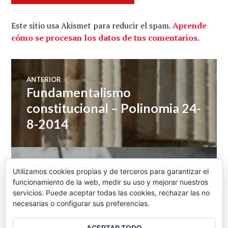
Este sitio usa Akismet para reducir el spam.
Aprende
cómo se procesan los datos de tus comentarios.
Navegación
ANTERIOR
Fundamentalismo
Entrada
de
anterior:
constitucional – Polinomia 24-
8-2014
entradas
SIGUIENTE
Utilizamos cookies propias y de terceros para garantizar el
¿Una nueva guerra fría? –
Entrada
funcionamiento de la web, medir su uso y mejorar nuestros
siguiente:
Economía Directa 25-8-2014
servicios. Puede aceptar todas las cookies, rechazar las no
necesarias o configurar sus preferencias.
ACEPTAR TODO