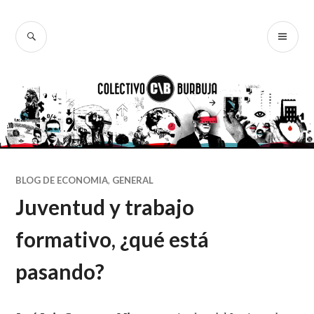
Ir
al
BUSCAR
ME
Colectivo
contenido
PR
Burbuja
BLOG DE ECONOMIA
,
GENERAL
Juventud y trabajo
formativo, ¿qué está
pasando?