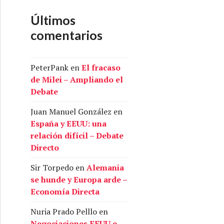
Últimos
comentarios
PeterPank
en
El fracaso
de Milei – Ampliando el
Debate
Juan Manuel González
en
España y EEUU: una
relación difícil – Debate
Directo
Sir Torpedo
en
Alemania
se hunde y Europa arde –
Economía Directa
Nuria Prado Pelllo
en
Negociaciones EEUU e