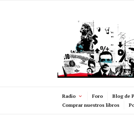
Ir
al
contenido
Radio
Foro
Blog de P
Comprar nuestros libros
Po