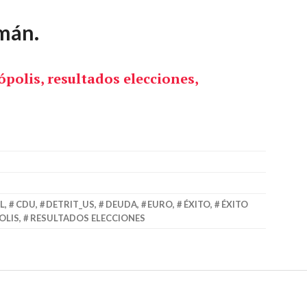
mán.
L
,
CDU
,
DETRIT_US
,
DEUDA
,
EURO
,
ÉXITO
,
ÉXITO
OLIS
,
RESULTADOS ELECCIONES