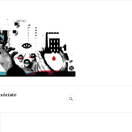
uja
sóciate
BUSCAR