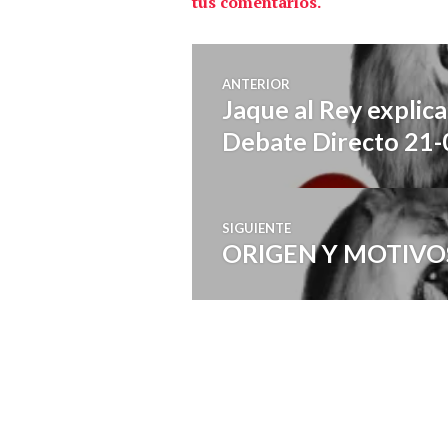
tus comentarios.
Navegación
ANTERIOR
Jaque al Rey explic
Entrada
de
anterior:
Debate Directo 21
entradas
SIGUIENTE
ORIGEN Y MOTIVO
Entrada
siguiente: