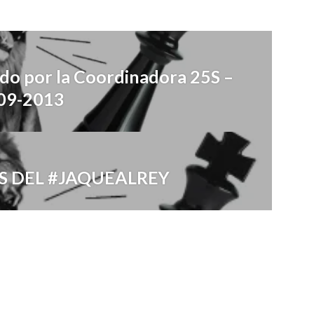
ado por la Coordinadora 25S –
-09-2013
S DEL #JAQUEALREY