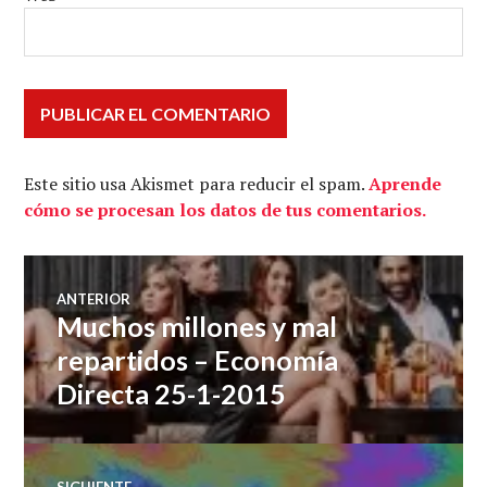
Este sitio usa Akismet para reducir el spam.
Aprende
cómo se procesan los datos de tus comentarios.
Navegación
ANTERIOR
Muchos millones y mal
Entrada
de
anterior:
repartidos – Economía
Directa 25-1-2015
entradas