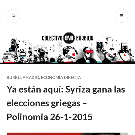
Ir
al
BUSCAR
ME
Colectivo
contenido
PR
Burbuja
BURBUJA RADIO
,
ECONOMÍA DIRECTA
Ya están aquí: Syriza gana las
elecciones griegas –
Polinomia 26-1-2015