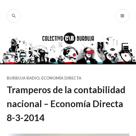
Ir
al
BUSCAR
ME
Colectivo
contenido
PR
Burbuja
BURBUJA RADIO
,
ECONOMÍA DIRECTA
Tramperos de la contabilidad
nacional – Economía Directa
8-3-2014