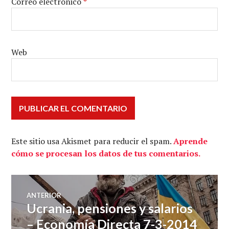
Correo electrónico
*
Web
Este sitio usa Akismet para reducir el spam.
Aprende
cómo se procesan los datos de tus comentarios.
Navegación
ANTERIOR
Ucrania, pensiones y salarios
Entrada
de
anterior:
– Economía Directa 7-3-2014