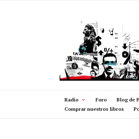
Ir
al
contenido
Radio
Foro
Blog de P
Comprar nuestros libros
Po