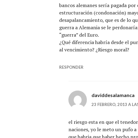
bancos alemanes sería pagada por e
estructuración (condonación) mayo
desapalancamiento, que es de lo que
guerra a Alemania se le perdonarían
“guerra” del Euro.
¿Qué diferencia habría desde el pu
al vencimiento? ¿Riesgo moral?
RESPONDER
daviddesalamanca
23 FEBRERO, 2013 A LA
el riesgo esta en que el tenedor
naciones, yo le meto un pufo a
que habria que haber hecho pro 