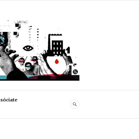
uja
sóciate
BUSCAR