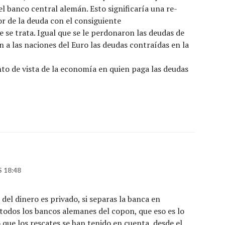
l banco central alemán. Esto significaría una re-
r de la deuda con el consiguiente
 se trata. Igual que se le perdonaron las deudas de
 a las naciones del Euro las deudas contraídas en la
nto de vista de la economía en quien paga las deudas
S 18:48
 del dinero es privado, si separas la banca en
 todos los bancos alemanes del copon, que eso es lo
que los rescates se han tenido en cuenta, desde el