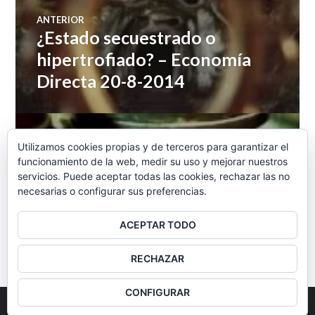
Navegación
ANTERIOR
¿Estado secuestrado o
Entrada
de
anterior:
hipertrofiado? – Economía
Directa 20-8-2014
entradas
SIGUIENTE
Utilizamos cookies propias y de terceros para garantizar el
Por un puñado de euros –
Entrada
funcionamiento de la web, medir su uso y mejorar nuestros
siguiente:
Economía Directa 22-8-2014
servicios. Puede aceptar todas las cookies, rechazar las no
necesarias o configurar sus preferencias.
ACEPTAR TODO
BARRA
RECHAZAR
LATERAL
CONFIGURAR
2026
Colectivo Burbuja