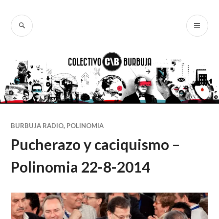
Ir
al
BUSCAR
ME
Colectivo
contenido
PR
Burbuja
BURBUJA RADIO
,
POLINOMIA
Pucherazo y caciquismo –
Polinomia 22-8-2014