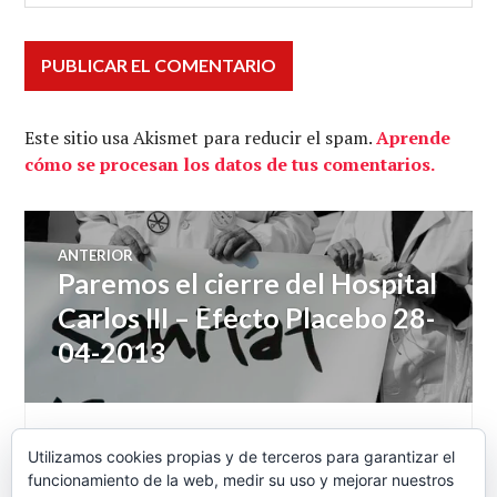
Este sitio usa Akismet para reducir el spam.
Aprende
cómo se procesan los datos de tus comentarios.
Navegación
ANTERIOR
Paremos el cierre del Hospital
Entrada
de
anterior:
Carlos III – Efecto Placebo 28-
04-2013
entradas
SIGUIENTE
Utilizamos cookies propias y de terceros para garantizar el
Corralito – POLITEIA Oikos
Entrada
funcionamiento de la web, medir su uso y mejorar nuestros
siguiente: