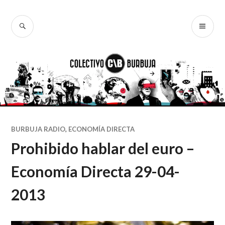
Ir
al
BUSCAR
ME
Colectivo
contenido
PR
Burbuja
BURBUJA RADIO
,
ECONOMÍA DIRECTA
Prohibido hablar del euro –
Economía Directa 29-04-
2013