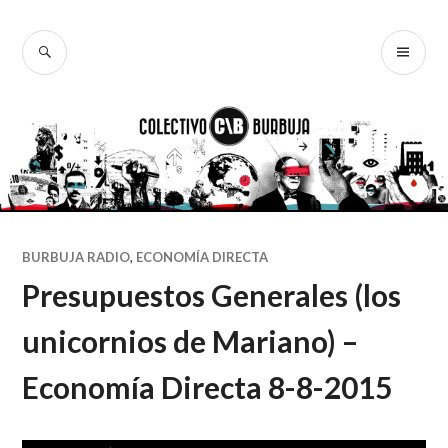
Ir
al
BUSCAR
ME
Colectivo
contenido
PR
Burbuja
BURBUJA RADIO
,
ECONOMÍA DIRECTA
Presupuestos Generales (los
unicornios de Mariano) –
Economía Directa 8-8-2015