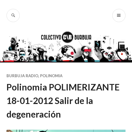
Ir
al
BUSCAR
ME
Colectivo
contenido
PR
Burbuja
BURBUJA RADIO
,
POLINOMIA
Polinomia POLIMERIZANTE
18-01-2012 Salir de la
degeneración