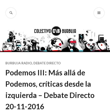
Ir
al
BUSCAR
ME
Colectivo
contenido
PR
Burbuja
BURBUJA RADIO
,
DEBATE DIRECTO
Podemos III: Más allá de
Podemos, críticas desde la
izquierda – Debate Directo
20-11-2016