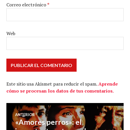
Correo electrónico
*
Web
Este sitio usa Akismet para reducir el spam.
Aprende
cómo se procesan los datos de tus comentarios.
Navegación
ANTERIOR
«Amores perros»: el
Entrada
de
anterior: