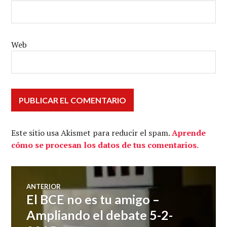
Web
Este sitio usa Akismet para reducir el spam.
Aprende
cómo se procesan los datos de tus comentarios.
Navegación
ANTERIOR
El BCE no es tu amigo –
Entrada
de
anterior:
Ampliando el debate 5-2-