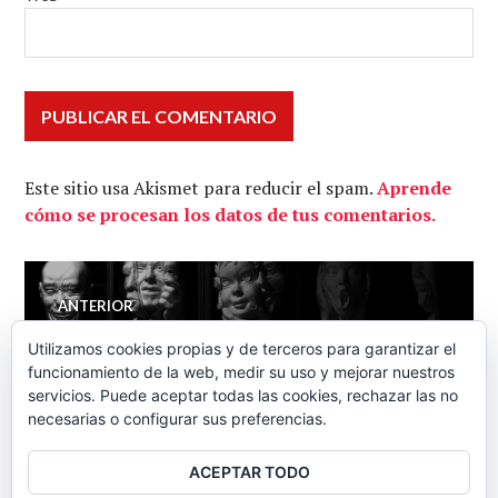
Este sitio usa Akismet para reducir el spam.
Aprende
cómo se procesan los datos de tus comentarios.
Navegación
ANTERIOR
La Europa de los mercaderes
Entrada
de
Utilizamos cookies propias y de terceros para garantizar el
anterior:
– Economía Directa 16-08-
funcionamiento de la web, medir su uso y mejorar nuestros
servicios. Puede aceptar todas las cookies, rechazar las no
2013
entradas
necesarias o configurar sus preferencias.
ACEPTAR TODO