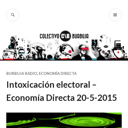
Ir
al
BUSCAR
ME
Colectivo
contenido
PR
Burbuja
BURBUJA RADIO
,
ECONOMÍA DIRECTA
Intoxicación electoral –
Economía Directa 20-5-2015