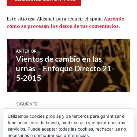
Este sitio usa Akismet para reducir el spam.
Aprende
cómo se procesan los datos de tus comentarios.
Navegación
ANTERIOR
Vientos de cambio en las
Entrada
de
anterior:
urnas – Enfoque Directo 21-
5-2015
entradas
SIGUIENTE
El fiscal de Rato, Aguirre y
Entrada
Utilizamos cookies propias y de terceros para garantizar el
siguiente:
Blesa, premiado con una plaza
funcionamiento de la web, medir su uso y mejorar nuestros
en el Supremo
servicios. Puede aceptar todas las cookies, rechazar las no
necesarias o configurar sus preferencias.