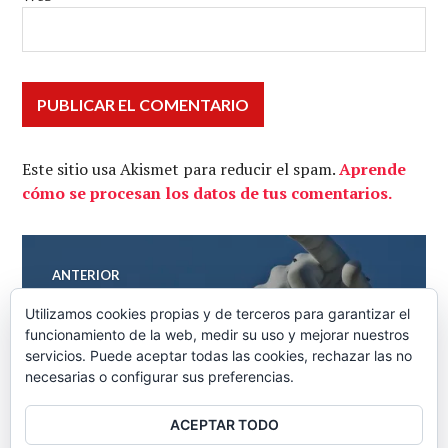
Este sitio usa Akismet para reducir el spam.
Aprende
cómo se procesan los datos de tus comentarios.
Navegación
ANTERIOR
Guárdate del consejo de los
Entrada
de
Utilizamos cookies propias y de terceros para garantizar el
anterior:
sabios – Economía Directa 20-
funcionamiento de la web, medir su uso y mejorar nuestros
servicios. Puede aceptar todas las cookies, rechazar las no
03-2014
entradas
necesarias o configurar sus preferencias.
ACEPTAR TODO