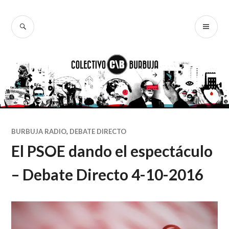
Ir
al
BUSCAR
ME
Colectivo
contenido
PR
Burbuja
BURBUJA RADIO
,
DEBATE DIRECTO
El PSOE dando el espectáculo
– Debate Directo 4-10-2016