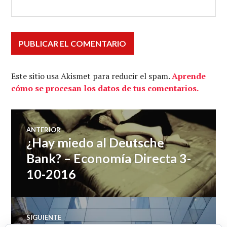
Este sitio usa Akismet para reducir el spam.
Aprende
cómo se procesan los datos de tus comentarios.
Navegación
ANTERIOR
¿Hay miedo al Deutsche
Entrada
de
anterior:
Bank? – Economía Directa 3-
10-2016
entradas
SIGUIENTE