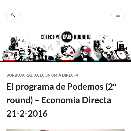
Ir
al
BUSCAR
ME
Colectivo
contenido
PR
Burbuja
BURBUJA RADIO
,
ECONOMÍA DIRECTA
El programa de Podemos (2º
round) – Economía Directa
21-2-2016