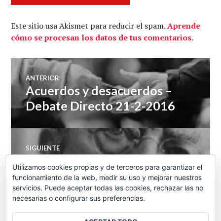
Este sitio usa Akismet para reducir el spam.
Aprende
cómo se procesan los datos de tus comentarios.
Navegación
ANTERIOR
Acuerdos y desacuerdos –
Entrada
de
anterior:
Debate Directo 21-2-2016
entradas
SIGUIENTE
Nuestras mujeres son
Entrada
Utilizamos cookies propias y de terceros para garantizar el
siguiente:
nuestras y las violamos
funcionamiento de la web, medir su uso y mejorar nuestros
servicios. Puede aceptar todas las cookies, rechazar las no
nosotros
necesarias o configurar sus preferencias.