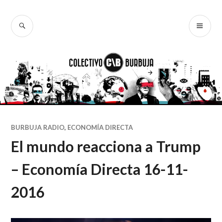
Ir
al
BUSCAR
ME
Colectivo
contenido
PR
Burbuja
BURBUJA RADIO
,
ECONOMÍA DIRECTA
El mundo reacciona a Trump
– Economía Directa 16-11-
2016