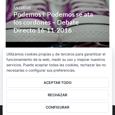
Navegación
ANTERIOR
Podemos I: Podemos se ata
Entrada
de
anterior:
los cordones – Debate
Directo 16-11-2016
entradas
SIGUIENTE
Utilizamos cookies propias y de terceros para garantizar el
Ultraconservadores al poder
Entrada
funcionamiento de la web, medir su uso y mejorar nuestros
siguiente:
servicios. Puede aceptar todas las cookies, rechazar las no
– Debate Directo 17-11-2016
necesarias o configurar sus preferencias.
ACEPTAR TODO
BARRA
RECHAZAR
LATERAL
CONFIGURAR
2026
Colectivo Burbuja