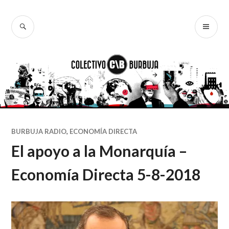
Ir
al
BUSCAR
ME
Colectivo
contenido
PR
Burbuja
BURBUJA RADIO
,
ECONOMÍA DIRECTA
El apoyo a la Monarquía –
Economía Directa 5-8-2018