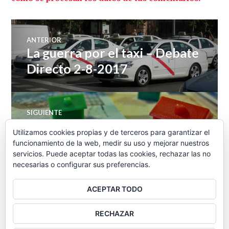
Navegación
ANTERIOR
La guerra por el taxi – Debate
Entrada
de
anterior:
Directo 2-8-2017
entradas
SIGUIENTE
La evolución del la vivienda y
Entrada
Utilizamos cookies propias y de terceros para garantizar el
siguiente:
el último CIS – Economía
funcionamiento de la web, medir su uso y mejorar nuestros
servicios. Puede aceptar todas las cookies, rechazar las no
Directa 7-8-2018
necesarias o configurar sus preferencias.
ACEPTAR TODO
BARRA
RECHAZAR
LATERAL