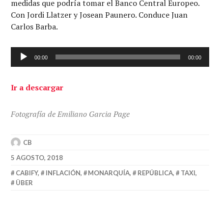
medidas que podría tomar el Banco Central Europeo.
Con Jordi Llatzer y Josean Paunero. Conduce Juan
Carlos Barba.
Reproductor
00:00
00:00
de
audio
Ir a descargar
Fotografía de Emiliano Garcia Page
CB
5 AGOSTO, 2018
CABIFY
,
INFLACIÓN
,
MONARQUÍA
,
REPÚBLICA
,
TAXI
,
ÜBER