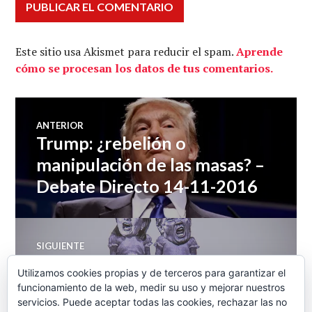
Este sitio usa Akismet para reducir el spam.
Aprende
cómo se procesan los datos de tus comentarios.
Navegación
ANTERIOR
Trump: ¿rebelión o
Entrada
de
anterior:
manipulación de las masas? –
Debate Directo 14-11-2016
entradas
SIGUIENTE
De la reina del caos al mago
Entrada
Utilizamos cookies propias y de terceros para garantizar el
siguiente:
de Oz – Radio Gramsci 15-11-
funcionamiento de la web, medir su uso y mejorar nuestros
servicios. Puede aceptar todas las cookies, rechazar las no
2016