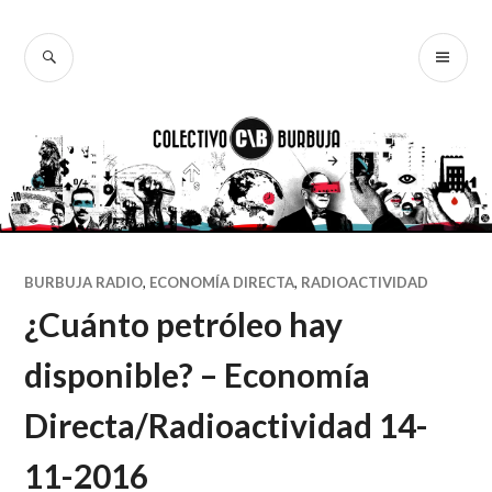
Ir
al
BUSCAR
ME
Colectivo
contenido
PR
Burbuja
BURBUJA RADIO
,
ECONOMÍA DIRECTA
,
RADIOACTIVIDAD
¿Cuánto petróleo hay
disponible? – Economía
Directa/Radioactividad 14-
11-2016