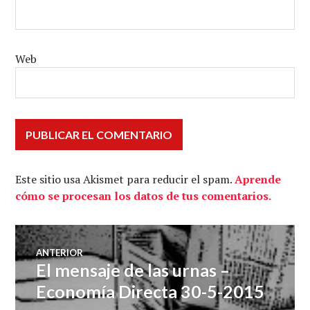
Web
Este sitio usa Akismet para reducir el spam.
Aprende
cómo se procesan los datos de tus comentarios.
Navegación
ANTERIOR
El mensaje de las urnas –
Entrada
de
anterior:
Economía Directa 30-5-2015