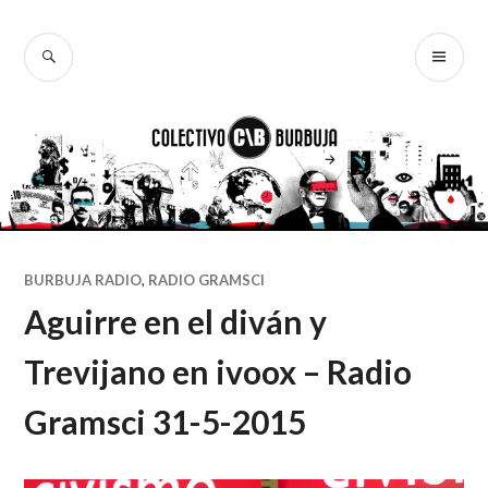
Ir
al
BUSCAR
ME
Colectivo
contenido
PR
Burbuja
BURBUJA RADIO
,
RADIO GRAMSCI
Aguirre en el diván y
Trevijano en ivoox – Radio
Gramsci 31-5-2015