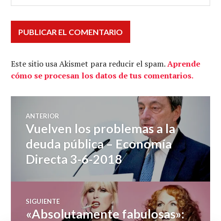
Este sitio usa Akismet para reducir el spam.
Aprende
cómo se procesan los datos de tus comentarios.
Navegación
ANTERIOR
Vuelven los problemas a la
Entrada
de
anterior:
deuda pública – Economía
Directa 3-6-2018
entradas
SIGUIENTE
«Absolutamente fabulosas»:
Entrada