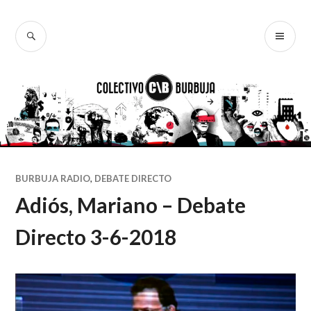
Ir
al
BUSCAR
ME
Colectivo
contenido
PR
Burbuja
BURBUJA RADIO
,
DEBATE DIRECTO
Adiós, Mariano – Debate
Directo 3-6-2018