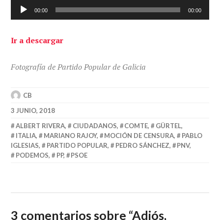
Reproductor
00:00
00:00
de
audio
Ir a descargar
Fotografía de Partido Popular de Galicia
CB
3 JUNIO, 2018
ALBERT RIVERA
,
CIUDADANOS
,
COMTE
,
GÜRTEL
,
ITALIA
,
MARIANO RAJOY
,
MOCIÓN DE CENSURA
,
PABLO
IGLESIAS
,
PARTIDO POPULAR
,
PEDRO SÁNCHEZ
,
PNV
,
PODEMOS
,
PP
,
PSOE
3 comentarios sobre “
Adiós,