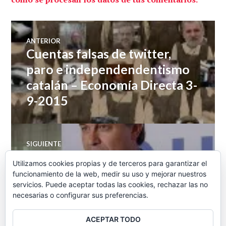
Navegación
ANTERIOR
Cuentas falsas de twitter,
Entrada
de
anterior:
paro e independendentismo
catalán – Economía Directa 3-
entradas
9-2015
SIGUIENTE
La rebelion de Artur Mas y la
Entrada
Utilizamos cookies propias y de terceros para garantizar el
siguiente:
inseguridad jurídica del PP –
funcionamiento de la web, medir su uso y mejorar nuestros
servicios. Puede aceptar todas las cookies, rechazar las no
Radio Gramsci 4-9-2015
necesarias o configurar sus preferencias.
ACEPTAR TODO