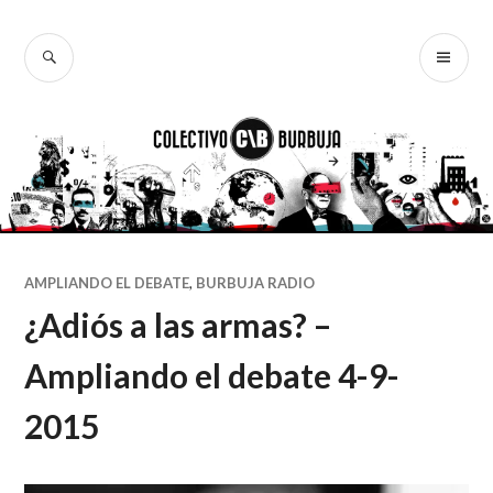
Ir
al
BUSCAR
ME
Colectivo
contenido
PR
Burbuja
AMPLIANDO EL DEBATE
,
BURBUJA RADIO
¿Adiós a las armas? –
Ampliando el debate 4-9-
2015