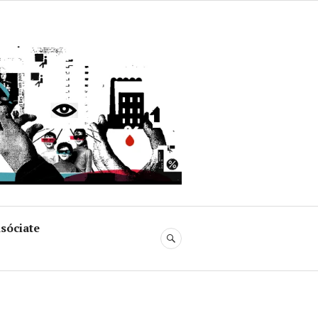
uja
sóciate
BUSCAR