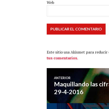
Web
Este sitio usa Akismet para reducir
tus comentarios.
Navegación
ANTERIOR
Maquillando las cif
Entrada
de
anterior:
29-4-2016
entradas