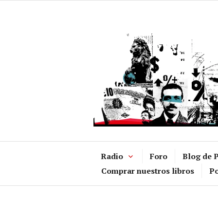
Ir
al
contenido
Radio
Foro
Blog de P
Comprar nuestros libros
Po