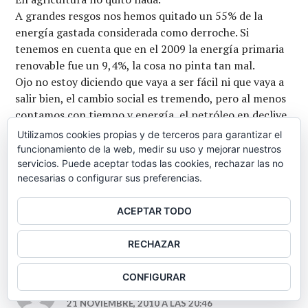
A grandes resgos nos hemos quitado un 55% de la
energía gastada considerada como derroche. Si
tenemos en cuenta que en el 2009 la energía primaria
renovable fue un 9,4%, la cosa no pinta tan mal.
Ojo no estoy diciendo que vaya a ser fácil ni que vaya a
salir bien, el cambio social es tremendo, pero al menos
contamos con tiempo y energía, el petróleo en declive
será suficiente teniendo en cuenta que el fuerte
Utilizamos cookies propias y de terceros para garantizar el
recorte en el transporte privado va a ahorrar
funcionamiento de la web, medir su uso y mejorar nuestros
muchisimo petroleo.
servicios. Puede aceptar todas las cookies, rechazar las no
necesarias o configurar sus preferencias.
Saludos
ACEPTAR TODO
RESPONDER
RECHAZAR
CONFIGURAR
Miquel
21 NOVIEMBRE, 2010 A LAS 20:46