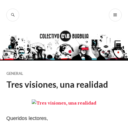
Ir
al
BUSCAR
ME
Colectivo
contenido
PR
Burbuja
GENERAL
Tres visiones, una realidad
Queridos lectores,