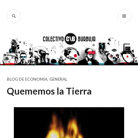
Ir
al
BUSCAR
ME
Colectivo
contenido
PR
Burbuja
BLOG DE ECONOMIA
,
GENERAL
Quememos la Tierra