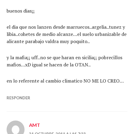
buenos dias¡¡
el dia que nos lanzen desde marruecos..argelia..tunez y
libia..cohetes de medio alcanze…el suelo urbanizable de
alicante parabajo valdra muy poquito..
y la mafia¡¡ uff..no se que haran en sicilia¡¡ pobrecillos
mafios…xD igual se hacen de la OTAN..
en lo referente al cambio climatico NO ME LO CREO…
RESPONDER
AMT
21 OCTUBRE, 2011 A LAS 7:23