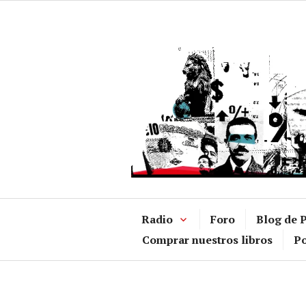
Ir
al
contenido
Radio
Foro
Blog de P
Comprar nuestros libros
Po