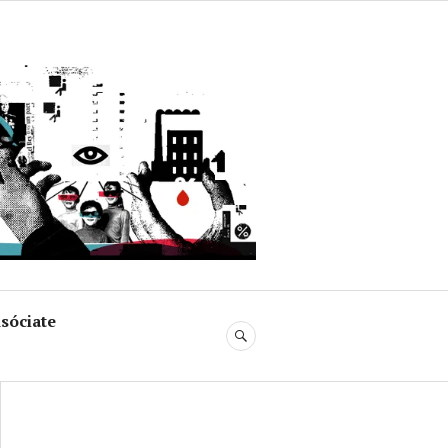
uja
sóciate
BUSCAR