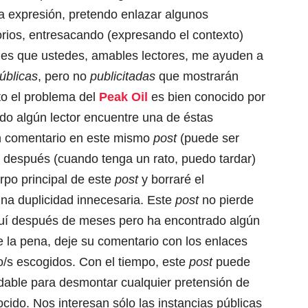
a expresión, pretendo enlazar algunos
ios, entresacando (expresando el contexto)
a es que ustedes, amables lectores, me ayuden a
úblicas
, pero no
publicitadas
que mostrarán
o el problema del
Peak Oil
es bien conocido por
do algún lector encuentre una de éstas
un comentario en este mismo
post
(puede ser
o después (cuando tenga un rato, puedo tardar)
uerpo principal de este
post
y borraré el
una duplicidad innecesaria. Este
post
no pierde
aquí después de meses pero ha encontrado algún
 la pena, deje su comentario con los enlaces
fo/s escogidos. Con el tiempo, este
post
puede
dable para desmontar cualquier pretensión de
cido. Nos interesan sólo las instancias públicas