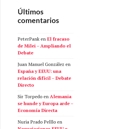
Últimos
comentarios
PeterPank
en
El fracaso
de Milei – Ampliando el
Debate
Juan Manuel González
en
España y EEUU: una
relación difícil – Debate
Directo
Sir Torpedo
en
Alemania
se hunde y Europa arde –
Economía Directa
Nuria Prado Pelllo
en
Negociaciones EEUU e