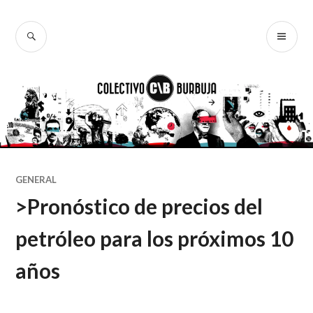
Ir
al
BUSCAR
ME
Colectivo
contenido
PR
Burbuja
GENERAL
>Pronóstico de precios del
petróleo para los próximos 10
años